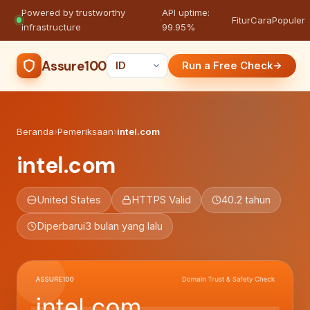
Powered by trustworthy
API uptime:
·
Fitur
Cara
Populer
infrastructure
99.95%
Assure100
Run a Free Check
Beranda
›
Pemeriksaan
›
intel.com
intel.com
United States
HTTPS Valid
40.2 tahun
Diperbarui
3 bulan yang lalu