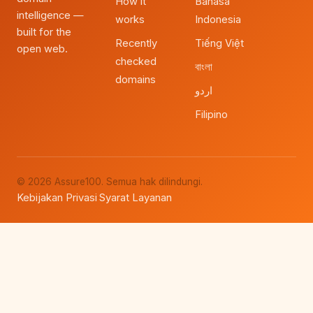
How it
Bahasa
intelligence —
works
Indonesia
built for the
Recently
Tiếng Việt
open web.
checked
বাংলা
domains
اردو
Filipino
© 2026 Assure100. Semua hak dilindungi.
Kebijakan Privasi
Syarat Layanan
·