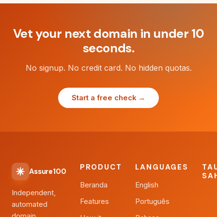
Vet your next domain in under 10
seconds.
No signup. No credit card. No hidden quotas.
Start a free check →
PRODUCT
LANGUAGES
TA
Assure100
SA
Beranda
English
Independent,
Features
Português
automated
domain