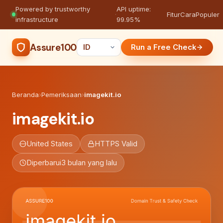
Powered by trustworthy
API uptime:
·
Fitur
Cara
Populer
infrastructure
99.95%
Assure100
Run a Free Check
Beranda
›
Pemeriksaan
›
imagekit.io
imagekit.io
United States
HTTPS Valid
Diperbarui
3 bulan yang lalu