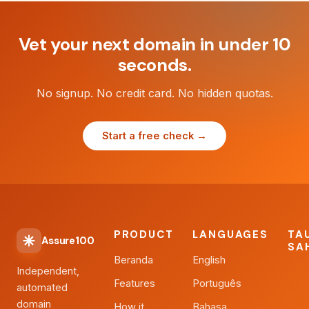
Vet your next domain in under 10
seconds.
No signup. No credit card. No hidden quotas.
Start a free check →
PRODUCT
LANGUAGES
TA
Assure100
SA
Beranda
English
Independent,
Features
Português
automated
domain
How it
Bahasa