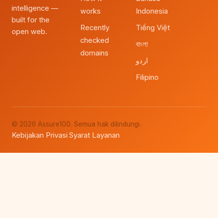
intelligence —
works
Indonesia
built for the
Recently
Tiếng Việt
open web.
checked
বাংলা
domains
اردو
Filipino
© 2026 Assure100. Semua hak dilindungi.
Kebijakan Privasi
Syarat Layanan
·