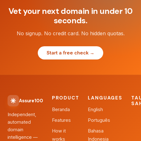
Vet your next domain in under 10
seconds.
No signup. No credit card. No hidden quotas.
Start a free check →
PRODUCT
LANGUAGES
TA
Assure100
SA
Beranda
English
Independent,
Features
Português
automated
domain
How it
Bahasa
intelligence —
works
Indonesia