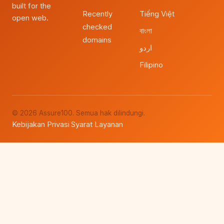
built for the
Recently
Tiếng Việt
open web.
checked
বাংলা
domains
اردو
Filipino
© 2026 Assure100. Semua hak dilindungi.
Kebijakan Privasi
Syarat Layanan
·