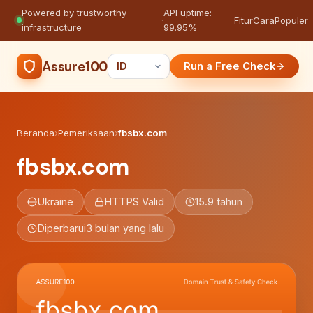
Powered by trustworthy
API uptime:
·
Fitur
Cara
Populer
infrastructure
99.95%
Assure100
Run a Free Check
Beranda
›
Pemeriksaan
›
fbsbx.com
fbsbx.com
Ukraine
HTTPS Valid
15.9 tahun
Diperbarui
3 bulan yang lalu