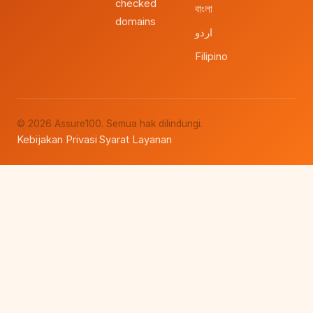
checked
বাংলা
domains
اردو
Filipino
© 2026 Assure100. Semua hak dilindungi.
Kebijakan Privasi
Syarat Layanan
·