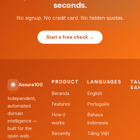
seconds.
No signup. No credit card. No hidden quotas.
Start a free check →
PRODUCT
LANGUAGES
TA
Assure100
SA
Beranda
English
Independent,
Features
Português
automated
domain
How it
Bahasa
intelligence —
works
Indonesia
built for the
Recently
Tiếng Việt
open web.