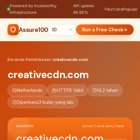
Powered by trustworthy
API uptime:
·
Fitur
Cara
Populer
infrastructure
99.95%
Assure100
Run a Free Check
Beranda
›
Pemeriksaan
›
creativecdn.com
creativecdn.com
Netherlands
HTTPS Valid
14.2 tahun
Diperbarui
3 bulan yang lalu