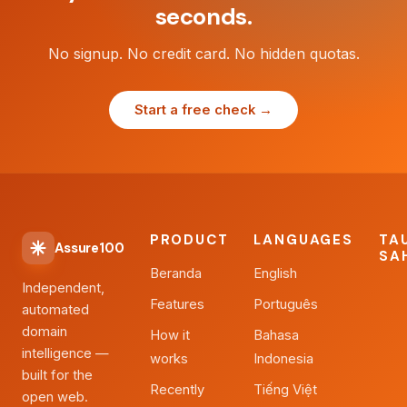
seconds.
No signup. No credit card. No hidden quotas.
Start a free check →
PRODUCT
LANGUAGES
TA
Assure100
SA
Beranda
English
Independent,
Features
Português
automated
domain
How it
Bahasa
intelligence —
works
Indonesia
built for the
Recently
Tiếng Việt
open web.