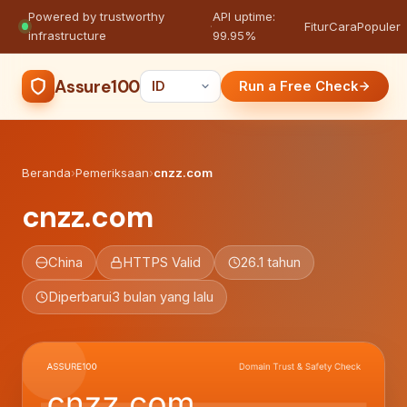
Powered by trustworthy
API uptime:
·
Fitur
Cara
Populer
infrastructure
99.95%
Assure100
Run a Free Check
Beranda
›
Pemeriksaan
›
cnzz.com
cnzz.com
China
HTTPS Valid
26.1 tahun
Diperbarui
3 bulan yang lalu