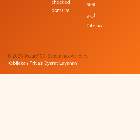
checked
বাংলা
domains
اردو
Filipino
© 2026 Assure100. Semua hak dilindungi.
Kebijakan Privasi
Syarat Layanan
·