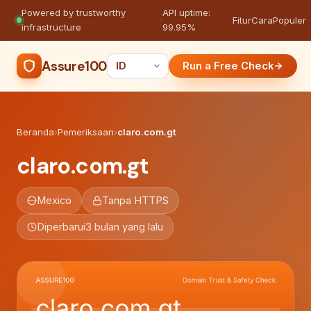
Powered by trustworthy
API uptime:
·
Fitur
Cara
Populer
infrastructure
99.95%
Assure100
Run a Free Check
Beranda
›
Pemeriksaan
›
claro.com.gt
claro.com.gt
Mexico
Tanpa HTTPS
Diperbarui
3 bulan yang lalu