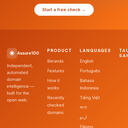
Start a free check →
PRODUCT
LANGUAGES
TA
Assure100
SA
Beranda
English
Independent,
Features
Português
automated
domain
How it
Bahasa
intelligence —
works
Indonesia
built for the
Recently
Tiếng Việt
open web.
checked
বাংলা
domains
اردو
Filipino