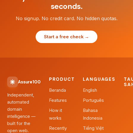
seconds.
No signup. No credit card. No hidden quotas.
Start a free check →
PRODUCT
LANGUAGES
TA
Assure100
SA
Beranda
English
Independent,
Features
Português
automated
domain
How it
Bahasa
intelligence —
works
Indonesia
built for the
Recently
Tiếng Việt
open web.