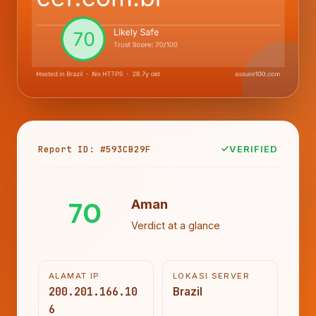
Report ID: #593CB29F
VERIFIED
70
Aman
Verdict at a glance
ALAMAT IP
LOKASI SERVER
200.201.166.10
Brazil
6