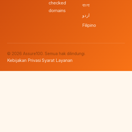
checked
বাংলা
domains
اردو
Filipino
© 2026 Assure100. Semua hak dilindungi.
Kebijakan Privasi
Syarat Layanan
·