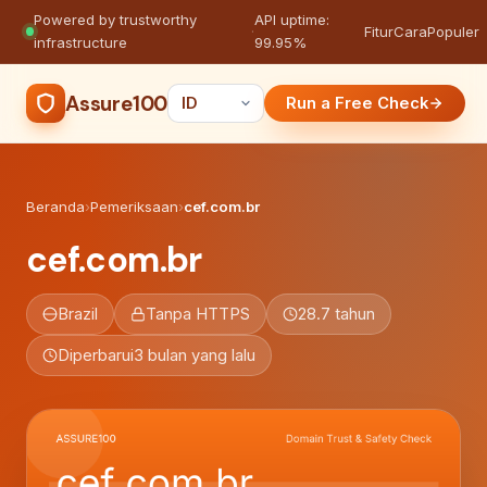
Powered by trustworthy
API uptime:
·
Fitur
Cara
Populer
infrastructure
99.95%
Assure100
Run a Free Check
Beranda
›
Pemeriksaan
›
cef.com.br
cef.com.br
Brazil
Tanpa HTTPS
28.7 tahun
Diperbarui
3 bulan yang lalu