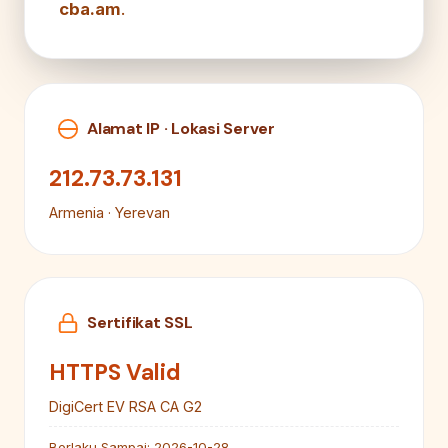
cba.am
.
Alamat IP · Lokasi Server
212.73.73.131
Armenia · Yerevan
Sertifikat SSL
HTTPS Valid
DigiCert EV RSA CA G2
Berlaku Sampai:
2026-10-28