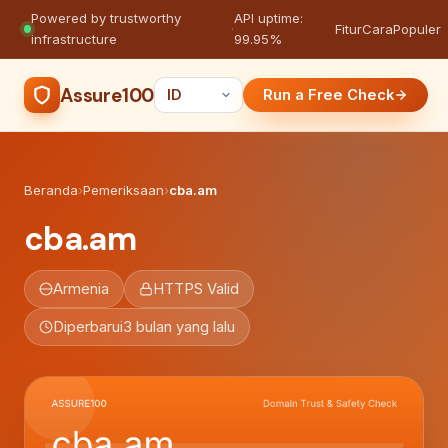
Powered by trustworthy
API uptime:
·
Fitur
Cara
Populer
infrastructure
99.95%
Assure100
Run a Free Check
Beranda
›
Pemeriksaan
›
cba.am
cba.am
Armenia
HTTPS Valid
Diperbarui
3 bulan yang lalu