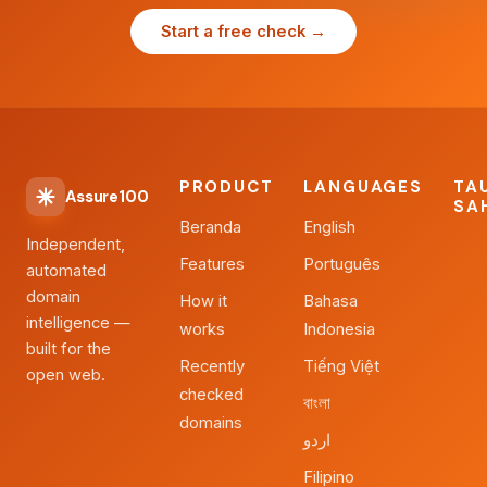
Start a free check →
PRODUCT
LANGUAGES
TA
Assure100
SA
Beranda
English
Independent,
Features
Português
automated
domain
How it
Bahasa
intelligence —
works
Indonesia
built for the
Recently
Tiếng Việt
open web.
checked
বাংলা
domains
اردو
Filipino