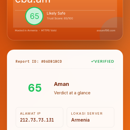
Report ID: #06DB1BCD
VERIFIED
65
Aman
Verdict at a glance
ALAMAT IP
LOKASI SERVER
212.73.73.131
Armenia