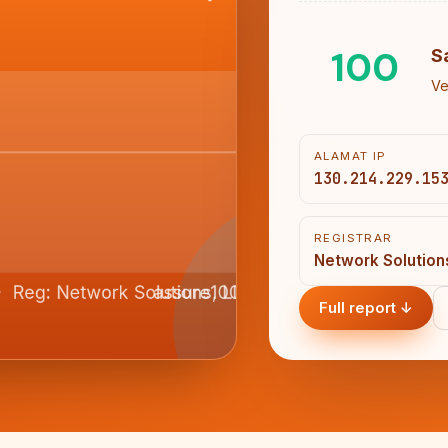
100
S
Ve
ALAMAT IP
130.214.229.15
REGISTRAR
Network Solution
Full report ↓