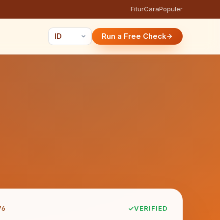
Fitur
Cara
Populer
Run a Free Check
76
VERIFIED