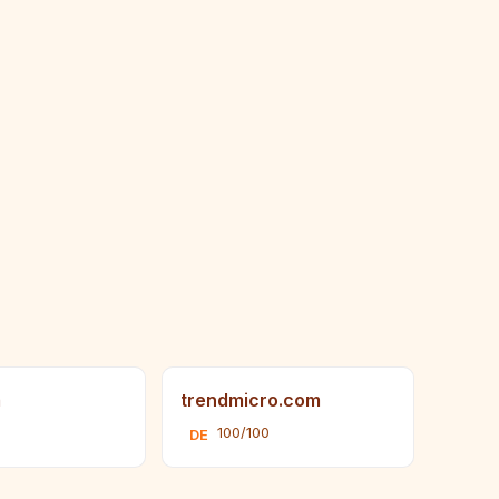
m
trendmicro.com
0
100/100
DE