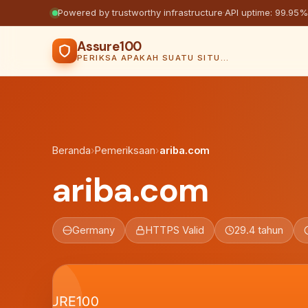
Powered by trustworthy infrastructure
·
API uptime: 99.95%
Assure100
PERIKSA APAKAH SUATU SITUS AMAN
Beranda
›
Pemeriksaan
›
ariba.com
ariba.com
Germany
HTTPS Valid
29.4 tahun