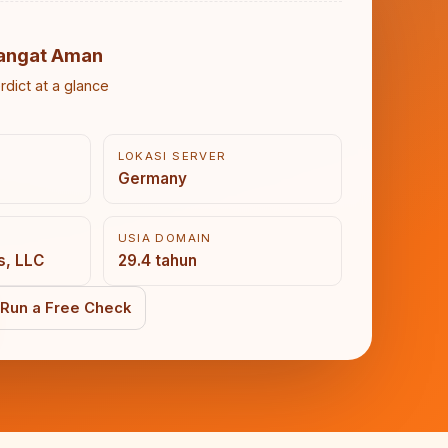
angat Aman
rdict at a glance
LOKASI SERVER
3
Germany
USIA DOMAIN
s, LLC
29.4 tahun
Run a Free Check