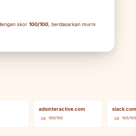
engan skor
100/100
, berdasarkan murni
adsinteractive.com
slack.co
100/100
100/10
DE
DE