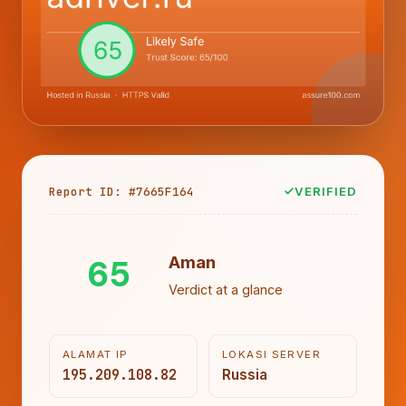
Report ID: #7665F164
VERIFIED
65
Aman
Verdict at a glance
ALAMAT IP
LOKASI SERVER
195.209.108.82
Russia