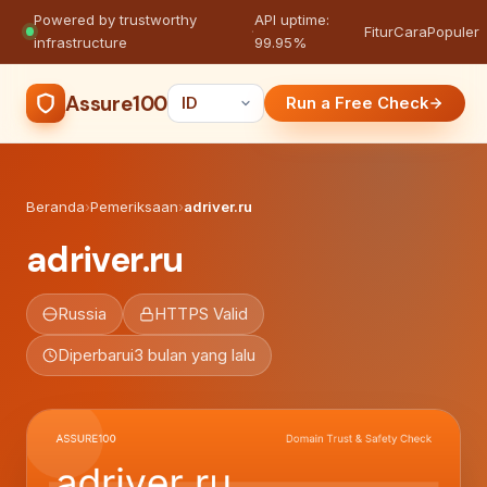
Powered by trustworthy
API uptime:
·
Fitur
Cara
Populer
infrastructure
99.95%
Assure100
Run a Free Check
Beranda
›
Pemeriksaan
›
adriver.ru
adriver.ru
Russia
HTTPS Valid
Diperbarui
3 bulan yang lalu