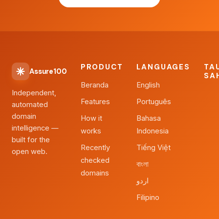
PRODUCT
LANGUAGES
TA
Assure100
SA
Beranda
English
Independent,
Features
Português
automated
domain
How it
Bahasa
intelligence —
works
Indonesia
built for the
Recently
Tiếng Việt
open web.
checked
বাংলা
domains
اردو
Filipino