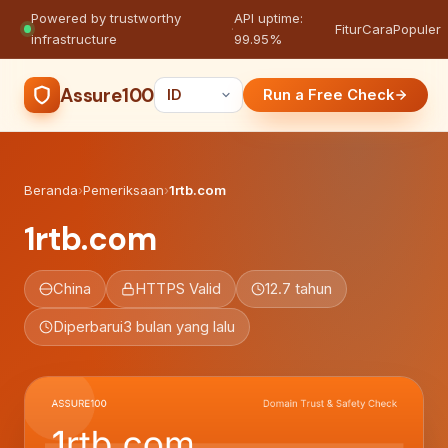
Powered by trustworthy
API uptime:
·
Fitur
Cara
Populer
infrastructure
99.95%
Assure100
Run a Free Check
Beranda
›
Pemeriksaan
›
1rtb.com
1rtb.com
China
HTTPS Valid
12.7 tahun
Diperbarui
3 bulan yang lalu