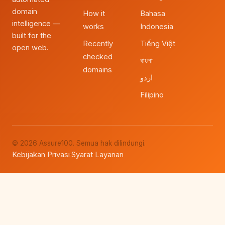
domain
How it
Bahasa
intelligence —
works
Indonesia
built for the
Recently
Tiếng Việt
open web.
checked
বাংলা
domains
اردو
Filipino
© 2026 Assure100. Semua hak dilindungi.
Kebijakan Privasi
Syarat Layanan
·