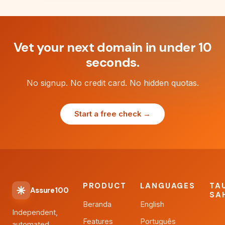
Vet your next domain in under 10
seconds.
No signup. No credit card. No hidden quotas.
Start a free check →
PRODUCT
LANGUAGES
TA
Assure100
SA
Beranda
English
Independent,
Features
Português
automated