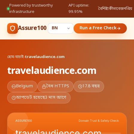
Powered by trustworthy
API uptime:
·
বৈশিষ্ট্য
কীভাবে
জনপ্রিয়
infrastructure
99.95%
Assure100
Run a Free Check
হোম
›
যাচাই
›
travelaudience.com
travelaudience.com
Belgium
বৈধ HTTPS
17.8 বছর
আপডেট হয়েছে
3 মাস আগে