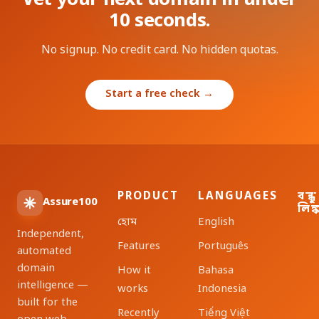
Vet your next domain in under
10 seconds.
No signup. No credit card. No hidden quotas.
Start a free check →
PRODUCT
LANGUAGES
বন্ধু
Assure100
লিঙ্
হোম
English
Independent,
Features
Português
automated
domain
How it
Bahasa
intelligence —
works
Indonesia
built for the
Recently
Tiếng Việt