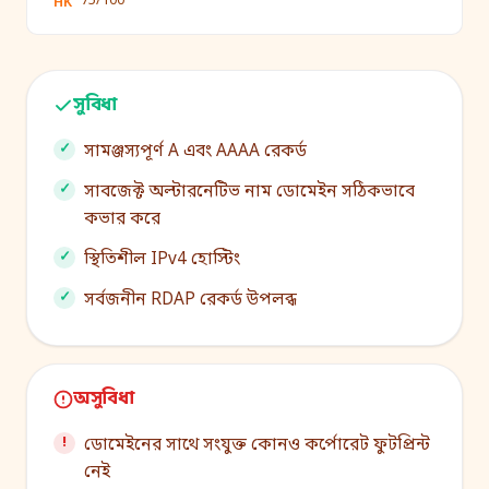
75/100
HK
সুবিধা
সামঞ্জস্যপূর্ণ A এবং AAAA রেকর্ড
সাবজেক্ট অল্টারনেটিভ নাম ডোমেইন সঠিকভাবে
কভার করে
স্থিতিশীল IPv4 হোস্টিং
সর্বজনীন RDAP রেকর্ড উপলব্ধ
অসুবিধা
ডোমেইনের সাথে সংযুক্ত কোনও কর্পোরেট ফুটপ্রিন্ট
নেই