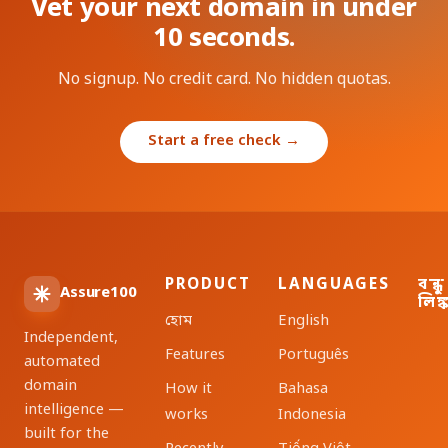
Vet your next domain in under
10 seconds.
No signup. No credit card. No hidden quotas.
Start a free check →
PRODUCT
LANGUAGES
বন্ধু
Assure100
লিঙ্
হোম
English
Independent,
Features
Português
automated
domain
How it
Bahasa
intelligence —
works
Indonesia
built for the