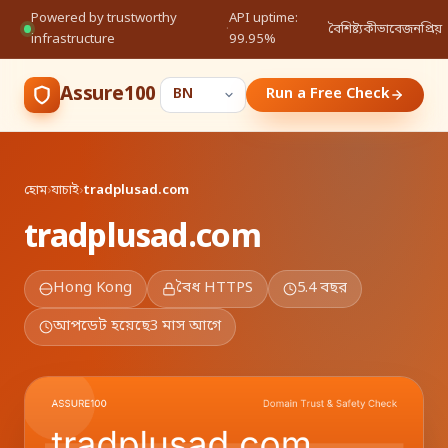
Powered by trustworthy
API uptime:
·
বৈশিষ্ট্য
কীভাবে
জনপ্রিয়
infrastructure
99.95%
Assure100
Run a Free Check
হোম
›
যাচাই
›
tradplusad.com
tradplusad.com
Hong Kong
বৈধ HTTPS
5.4 বছর
আপডেট হয়েছে
3 মাস আগে