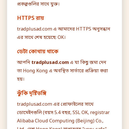
প্রকল্পগুলির সাথে যুক্ত।
HTTPS রায়
tradplusad.com এ আমাদের HTTPS অনুসন্ধান
এর সাথে শেষ হয়েছে: OK।
ডেটা কোথায় থাকে
আপনি
tradplusad.com
এ যা কিছু জমা দেন
তা Hong Kong এ অবস্থিত সার্ভারে প্রক্রিয়া করা
হয়।
ঝুঁকি দৃষ্টিভঙ্গি
tradplusad.com এর প্রোফাইলের সাথে
ডোমেইনগুলি (বয়স 5.4 বছর, SSL OK, registrar
Alibaba Cloud Computing (Beijing) Co.,