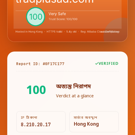
Report ID: #0F17C177
VERIFIED
অত্যন্ত নিরাপদ
100
Verdict at a glance
IP ঠিকানা
সার্ভার অবস্থান
8.210.20.17
Hong Kong