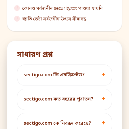
কোনও সর্বজনীন security.txt পাওয়া যায়নি
খ্যাতি ডেটা সর্বজনীন উৎসে সীমাবদ্ধ
সাধারণ প্রশ্ন
sectigo.com কি এনক্রিপ্টেড?
sectigo.com কত বছরের পুরাতন?
sectigo.com কে নিবন্ধন করেছে?