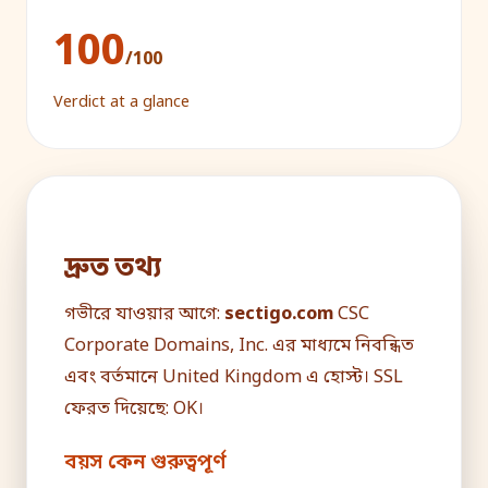
100
/100
Verdict at a glance
দ্রুত তথ্য
গভীরে যাওয়ার আগে:
sectigo.com
CSC
Corporate Domains, Inc. এর মাধ্যমে নিবন্ধিত
এবং বর্তমানে United Kingdom এ হোস্ট। SSL
ফেরত দিয়েছে: OK।
বয়স কেন গুরুত্বপূর্ণ