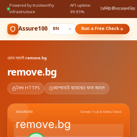
Powered by trustworthy
API uptime:
·
বৈশিষ্ট্য
কীভাবে
জনপ্রিয়
infrastructure
99.95%
Assure100
Run a Free Check
হোম
›
যাচাই
›
remove.bg
remove.bg
বৈধ HTTPS
আপডেট হয়েছে
3 মাস আগে