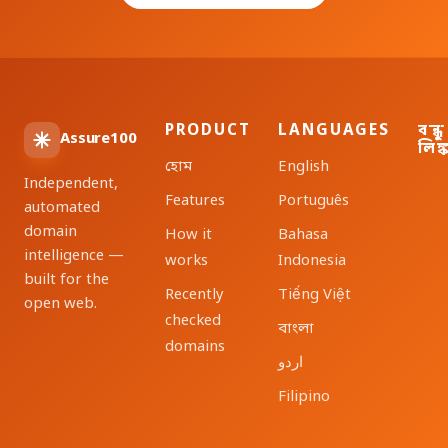
PRODUCT
LANGUAGES
বন্ধু
Assure100
লিঙ্
হোম
English
Independent,
Features
Português
automated
domain
How it
Bahasa
intelligence —
works
Indonesia
built for the
Recently
Tiếng Việt
open web.
checked
বাংলা
domains
اردو
Filipino