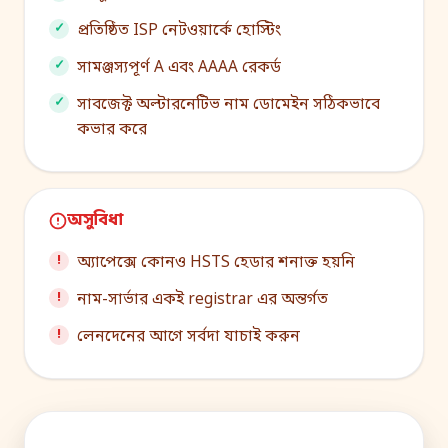
প্রতিষ্ঠিত ISP নেটওয়ার্কে হোস্টিং
সামঞ্জস্যপূর্ণ A এবং AAAA রেকর্ড
সাবজেক্ট অল্টারনেটিভ নাম ডোমেইন সঠিকভাবে
কভার করে
অসুবিধা
অ্যাপেক্সে কোনও HSTS হেডার শনাক্ত হয়নি
নাম-সার্ভার একই registrar এর অন্তর্গত
লেনদেনের আগে সর্বদা যাচাই করুন