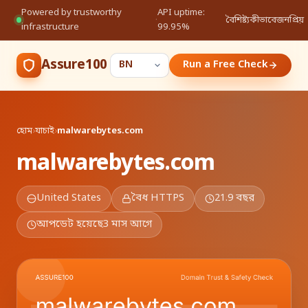
Powered by trustworthy
API uptime:
·
বৈশিষ্ট্য
কীভাবে
জনপ্রিয়
infrastructure
99.95%
Assure100
Run a Free Check
হোম
›
যাচাই
›
malwarebytes.com
malwarebytes.com
United States
বৈধ HTTPS
21.9 বছর
আপডেট হয়েছে
3 মাস আগে