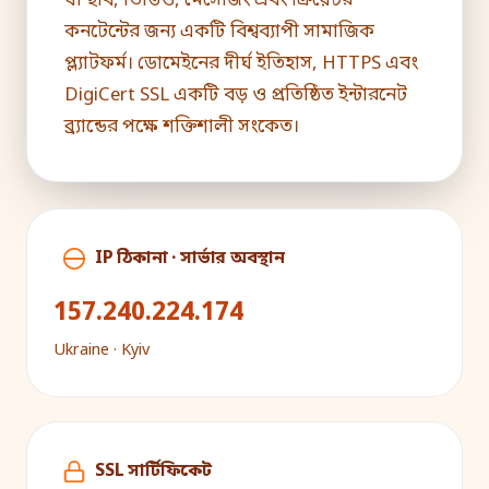
যা ছবি, ভিডিও, মেসেজিং এবং ক্রিয়েটর
কনটেন্টের জন্য একটি বিশ্বব্যাপী সামাজিক
প্ল্যাটফর্ম। ডোমেইনের দীর্ঘ ইতিহাস, HTTPS এবং
DigiCert SSL একটি বড় ও প্রতিষ্ঠিত ইন্টারনেট
ব্র্যান্ডের পক্ষে শক্তিশালী সংকেত।
IP ঠিকানা · সার্ভার অবস্থান
157.240.224.174
Ukraine · Kyiv
SSL সার্টিফিকেট