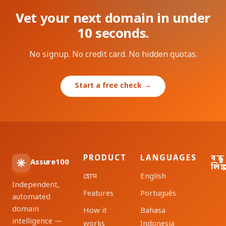
Vet your next domain in under
10 seconds.
No signup. No credit card. No hidden quotas.
Start a free check →
PRODUCT
LANGUAGES
বন্ধু
Assure100
লিঙ্
হোম
English
Independent,
Features
Português
automated
domain
How it
Bahasa
intelligence —
works
Indonesia