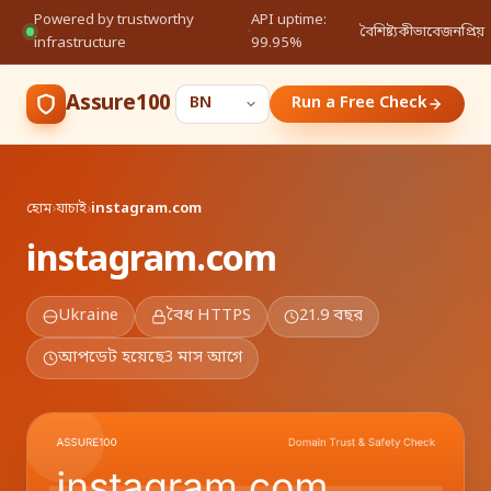
Powered by trustworthy
API uptime:
·
বৈশিষ্ট্য
কীভাবে
জনপ্রিয়
infrastructure
99.95%
Assure100
Run a Free Check
হোম
›
যাচাই
›
instagram.com
instagram.com
Ukraine
বৈধ HTTPS
21.9 বছর
আপডেট হয়েছে
3 মাস আগে