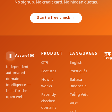
No signup. No credit card. No hidden quotas.
Start a free check →
PRODUCT
LANGUAGES
বন্ধু
Assure100
লিঙ্
হোম
English
Independent,
Features
Português
automated
domain
How it
Bahasa
intelligence —
works
Indonesia
built for the
Recently
Tiếng Việt
open web.
checked
বাংলা
domains
اردو