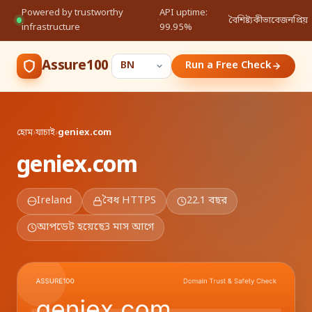
Powered by trustworthy
API uptime:
·
বৈশিষ্ট্য
কীভাবে
জনপ্রিয়
infrastructure
99.95%
Assure100
Run a Free Check
হোম
›
যাচাই
›
geniex.com
geniex.com
Ireland
বৈধ HTTPS
22.1 বছর
আপডেট হয়েছে
3 মাস আগে