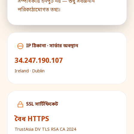
সম্পাদকীয় ইনপুট নয় — শুধু সর্বজনীন
পরিকাঠামোগত তথ্য।
IP ঠিকানা · সার্ভার অবস্থান
34.247.190.107
Ireland · Dublin
SSL সার্টিফিকেট
বৈধ HTTPS
TrustAsia DV TLS RSA CA 2024