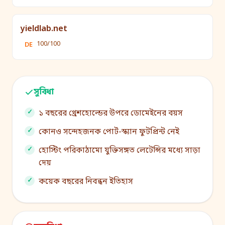
yieldlab.net
100/100
DE
সুবিধা
১ বছরের থ্রেশহোল্ডের উপরে ডোমেইনের বয়স
কোনও সন্দেহজনক পোর্ট-স্ক্যান ফুটপ্রিন্ট নেই
হোস্টিং পরিকাঠামো যুক্তিসঙ্গত লেটেন্সির মধ্যে সাড়া
দেয়
কয়েক বছরের নিবন্ধন ইতিহাস