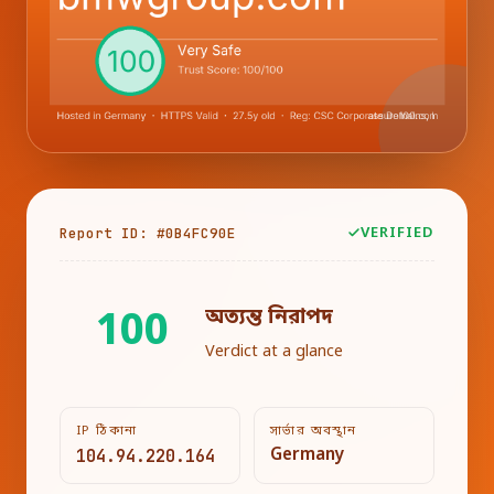
Report ID: #0B4FC90E
VERIFIED
অত্যন্ত নিরাপদ
100
Verdict at a glance
IP ঠিকানা
সার্ভার অবস্থান
104.94.220.164
Germany