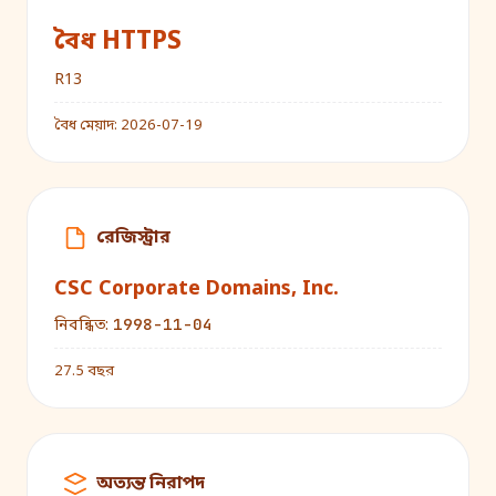
বৈধ HTTPS
R13
বৈধ মেয়াদ:
2026-07-19
রেজিস্ট্রার
CSC Corporate Domains, Inc.
1998-11-04
নিবন্ধিত:
27.5 বছর
অত্যন্ত নিরাপদ