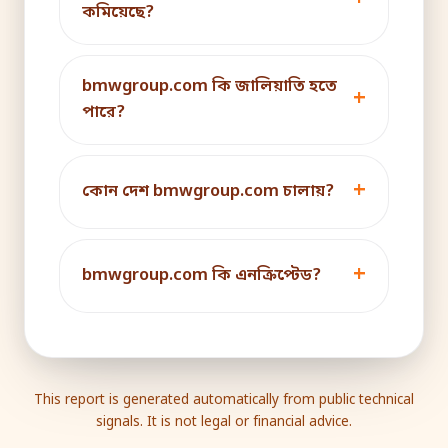
কমিয়েছে?
bmwgroup.com কি জালিয়াতি হতে
পারে?
কোন দেশ bmwgroup.com চালায়?
bmwgroup.com কি এনক্রিপ্টেড?
This report is generated automatically from public technical
signals. It is not legal or financial advice.