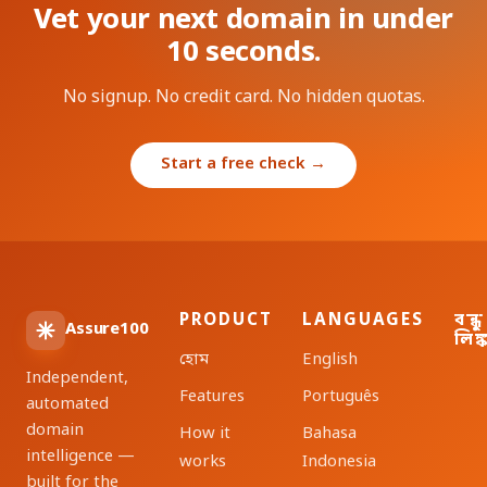
Vet your next domain in under
10 seconds.
No signup. No credit card. No hidden quotas.
Start a free check →
PRODUCT
LANGUAGES
বন্ধু
Assure100
লিঙ্
হোম
English
Independent,
Features
Português
automated
domain
How it
Bahasa
intelligence —
works
Indonesia
built for the