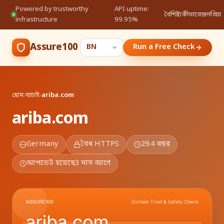
Powered by trustworthy
API uptime:
·
বৈশিষ্ট্য
কীভাবে
জনপ্রিয়
infrastructure
99.95%
Assure100
Run a Free Check
হোম
›
যাচাই
›
ariba.com
ariba.com
Germany
বৈধ HTTPS
29.4 বছর
আপডেট হয়েছে
3 মাস আগে