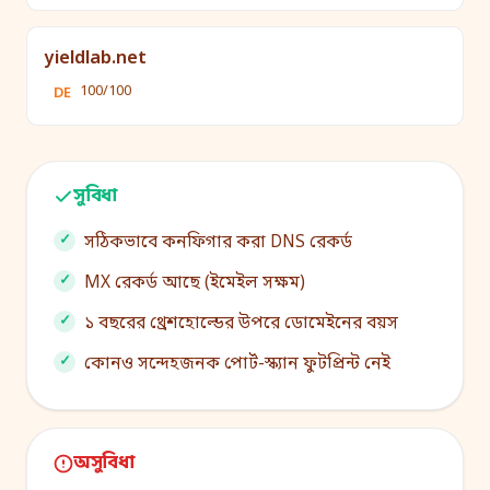
yieldlab.net
100/100
DE
সুবিধা
সঠিকভাবে কনফিগার করা DNS রেকর্ড
MX রেকর্ড আছে (ইমেইল সক্ষম)
১ বছরের থ্রেশহোল্ডের উপরে ডোমেইনের বয়স
কোনও সন্দেহজনক পোর্ট-স্ক্যান ফুটপ্রিন্ট নেই
অসুবিধা