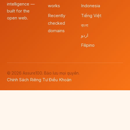
intelligence —
works
Indonesia
built for the
Recently
Tiếng Việt
open web.
checked
বাংলা
domains
اردو
Filipino
© 2026 Assure100. Bảo lưu mọi quyền.
Chính Sách Riêng Tư
Điều Khoản
·