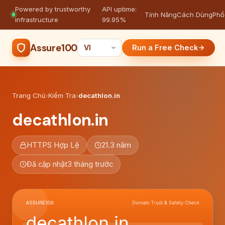
Powered by trustworthy
API uptime:
·
Tính Năng
Cách Dùng
Phổ
infrastructure
99.95%
Assure100
Run a Free Check
Trang Chủ
›
Kiểm Tra
›
decathlon.in
decathlon.in
HTTPS Hợp Lệ
21.3 năm
Đã cập nhật
3 tháng trước