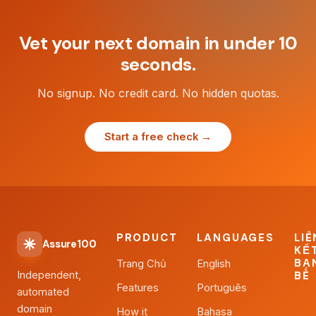
Vet your next domain in under 10
seconds.
No signup. No credit card. No hidden quotas.
Start a free check →
PRODUCT
LANGUAGES
LIÊ
Assure100
KẾ
BẠ
Trang Chủ
English
Independent,
BÈ
Features
Português
automated
domain
How it
Bahasa