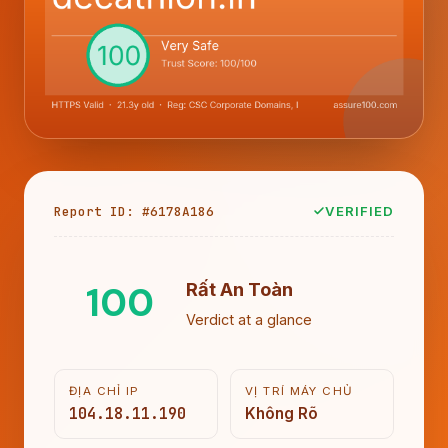
Report ID: #6178A186
VERIFIED
100
Rất An Toàn
Verdict at a glance
ĐỊA CHỈ IP
VỊ TRÍ MÁY CHỦ
104.18.11.190
Không Rõ