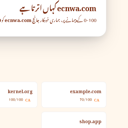
ecnwa.com کہاں اترتا ہے
0-100 کے پیمانے پر، ہماری خودکار جانچ
ecnwa.com
کو
0
kernel.org
example.com
100/100
70/100
CA
CA
shop.app