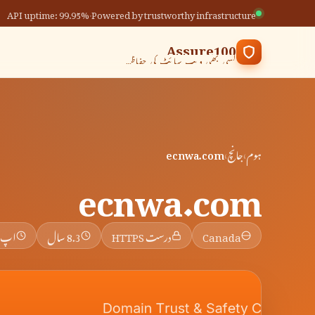
API uptime: 99.95%
·
Powered by trustworthy infrastructure
Assure100
کسی بھی ویب سائٹ کی حفاظت کی جانچ کریں
ہوم
›
جانچ
›
ecnwa.com
ecnwa.com
Canada
درست HTTPS
8.3 سال
اپ 