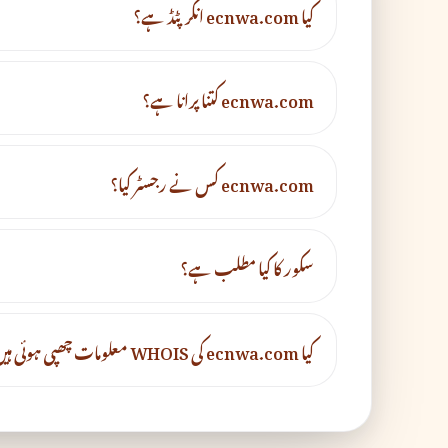
کیا ecnwa.com انکرپٹڈ ہے؟
ecnwa.com کتنا پرانا ہے؟
ecnwa.com کس نے رجسٹر کیا؟
سکور کا کیا مطلب ہے؟
کیا ecnwa.com کی WHOIS معلومات چھپی ہوئی ہیں؟