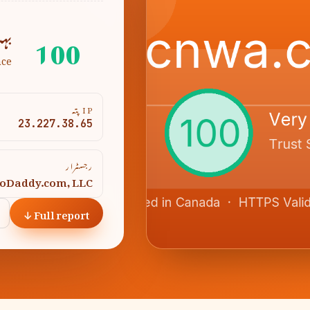
100
بہ
nce
IP پتہ
23.227.38.65
رجسٹرار
oDaddy.com, LLC
Full report ↓