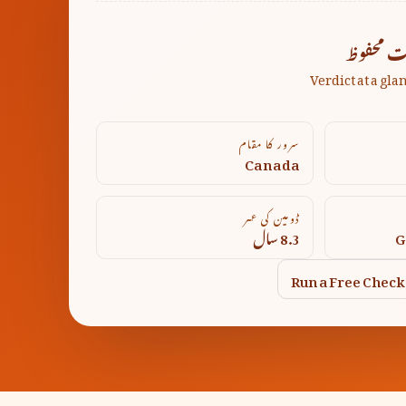
ت محفوظ
Verdict at a gla
سرور کا مقام
Canada
ڈومین کی عمر
G
8.3 سال
Run a Free Check