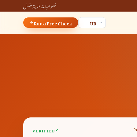
خصوصیات
طریقہ
مقبول
Run a Free Check
VERIFIED
R