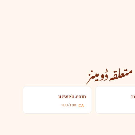
متعلقہ ڈومینز
ucweb.com
r
100/100
CA