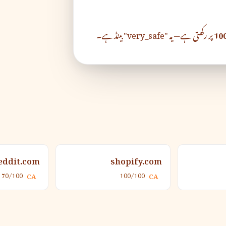
10
پر رکھتی ہے — یہ "very_safe" بینڈ ہے۔
eddit.com
shopify.com
70/100
100/100
CA
CA