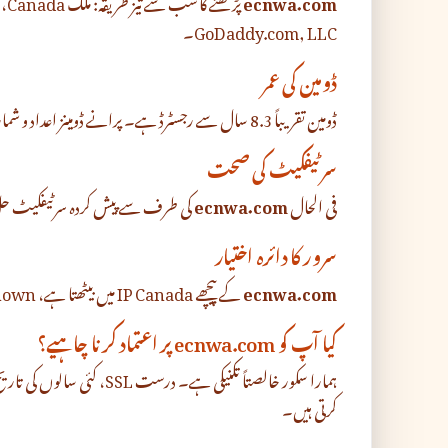
ecnwa.com
GoDaddy.com, LLC۔
ڈومین کی عمر
ڈومین تقریباً 8.3 سال سے رجسٹرڈ ہے۔ پرانے ڈومینز اعداد و شمار کے لحاظ سے نئے سے کم خطرناک ہوتے ہیں۔
سرٹیفکیٹ کی صحت
فی الحال
ecnwa.com
کی طرف سے پیش کردہ سرٹیفکیٹ حل ہو
سرور کا دائرہ اختیار
ecnwa.com
کے پیچھے IP Canada میں بیٹھتا ہے، Unknown کی طرف سے فراہم کردہ انفراسٹرکچر پر۔
کیا آپ کو ecnwa.com پر اعتماد کرنا چاہیے؟
ہمارا سکور خالصتاً تکنیکی ہے۔ 
کرتی ہیں۔