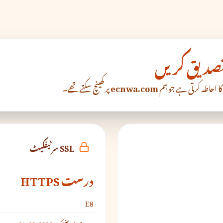
کا احاطہ کرتی ہے جو ہم
ecnwa.com
پر کھینچ سکتے تھے۔
SSL سرٹیفکیٹ
درست HTTPS
E8
درست تاریخ تک:
2026-08-01