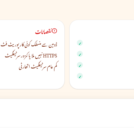
نقصانات
ڈومین سے منسلک کوئی کارپوریٹ فٹ 
HTTPS نہیں ملا یا کمزور سرٹیفکیٹ
کم عام سرٹیفکیٹ اتھارٹی