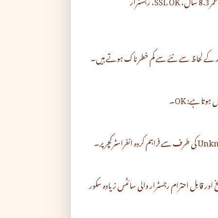
پڑھنے کا سب سے تیز طریقہ: ملک Canada، عمر 8.3 سال، SSL OK، رجسٹرار
تا ہے: OK۔
درست SSL، کئی سالوں کی تاریخ اور قابل احترام رجسٹرار والی سائٹس زیادہ سکور