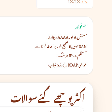
100/100
CA
فوائد
مستقل A اور AAAA ریکارڈز
SAN ڈومین کا صحیح طور پر احاطہ کرتا ہے
مستحکم IPv4 ہوسٹنگ
عوامی RDAP ریکارڈ دستیاب
اکثر پوچھے گئے سوالات