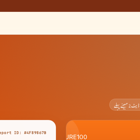
ڈیٹ
2 مہینے پہلے
eport ID: #4F89867B