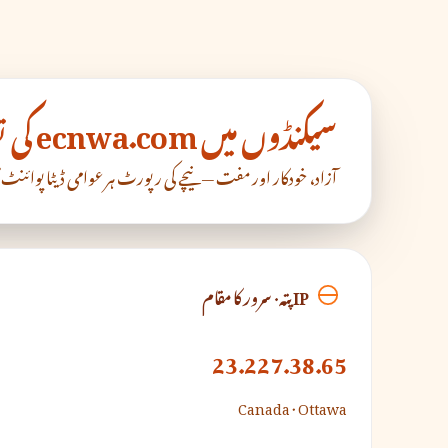
سیکنڈوں میں ecnwa.com کی تصدیق کریں
آزاد، خودکار اور مفت — نیچے کی رپورٹ ہر عوامی ڈیٹا پوائنٹ 
IP پتہ · سرور کا مقام
23.227.38.65
Canada · Ottawa