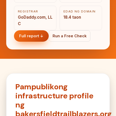
REGISTRAR
EDAD NG DOMAIN
GoDaddy.com, LL
18.4 taon
C
Full report ↓
Run a Free Check
Pampublikong
infrastructure profile
ng
bakersfieldtrailblazers.org