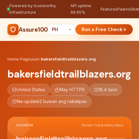
Powered by trustworthy
API uptime:
·
Features
Paano
Sikat
infrastructure
99.95%
Assure100
Run a Free Check
Home
›
Pagsusuri
›
bakersfieldtrailblazers.org
bakersfieldtrailblazers.org
United States
May HTTPS
18.4 taon
Na-update
2 buwan ang nakalipas