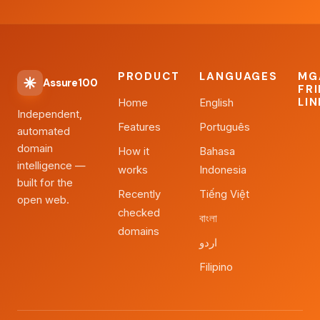
PRODUCT
LANGUAGES
MG
Assure100
FR
LI
Home
English
Independent,
Features
Português
automated
domain
How it
Bahasa
intelligence —
works
Indonesia
built for the
Recently
Tiếng Việt
open web.
checked
বাংলা
domains
اردو
Filipino