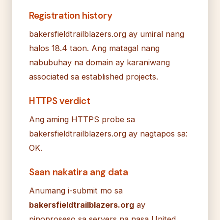
Registration history
bakersfieldtrailblazers.org ay umiral nang
halos 18.4 taon. Ang matagal nang
nabubuhay na domain ay karaniwang
associated sa established projects.
HTTPS verdict
Ang aming HTTPS probe sa
bakersfieldtrailblazers.org ay nagtapos sa:
OK.
Saan nakatira ang data
Anumang i-submit mo sa
bakersfieldtrailblazers.org
ay
pinoproseso sa servers na nasa United