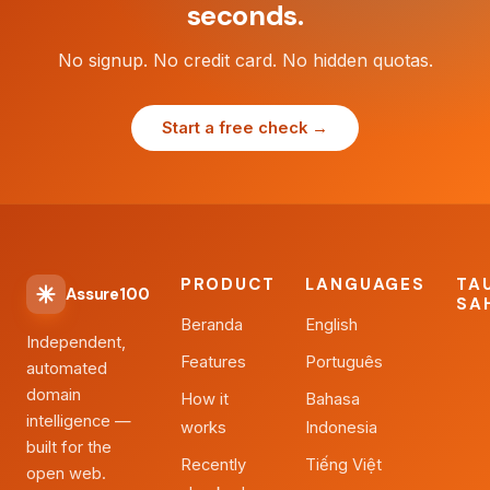
seconds.
No signup. No credit card. No hidden quotas.
Start a free check →
PRODUCT
LANGUAGES
TA
Assure100
SA
Beranda
English
Independent,
Features
Português
automated
domain
How it
Bahasa
intelligence —
works
Indonesia
built for the
Recently
Tiếng Việt
open web.