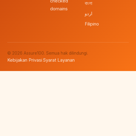
checked
বাংলা
domains
اردو
Filipino
© 2026 Assure100. Semua hak dilindungi.
Kebijakan Privasi
Syarat Layanan
·