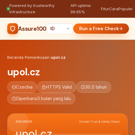
Powered by trustworthy
API uptime:
·
Fitur
Cara
Populer
infrastructure
99.95%
Assure100
Run a Free Check
Beranda
›
Pemeriksaan
›
upol.cz
upol.cz
Czechia
HTTPS Valid
30.5 tahun
Diperbarui
3 bulan yang lalu