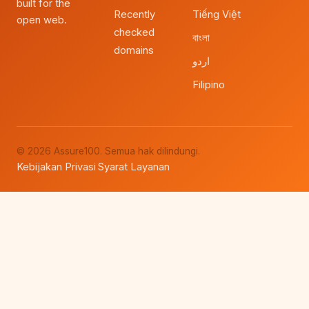
built for the
Recently
Tiếng Việt
open web.
checked
বাংলা
domains
اردو
Filipino
© 2026 Assure100. Semua hak dilindungi.
Kebijakan Privasi
Syarat Layanan
·