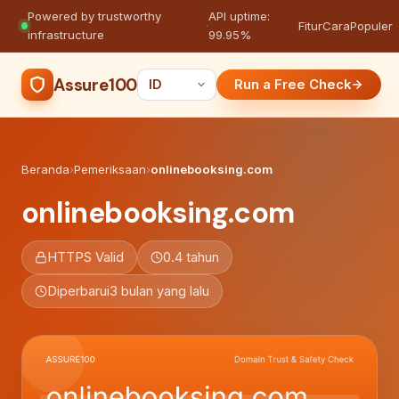
Powered by trustworthy
API uptime:
·
Fitur
Cara
Populer
infrastructure
99.95%
Assure100
Run a Free Check
Beranda
›
Pemeriksaan
›
onlinebooksing.com
onlinebooksing.com
HTTPS Valid
0.4 tahun
Diperbarui
3 bulan yang lalu