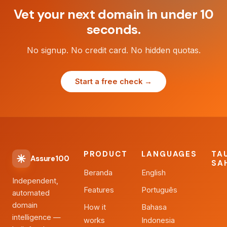
Vet your next domain in under 10
seconds.
No signup. No credit card. No hidden quotas.
Start a free check →
PRODUCT
LANGUAGES
TA
Assure100
SA
Beranda
English
Independent,
Features
Português
automated
domain
How it
Bahasa
intelligence —
works
Indonesia