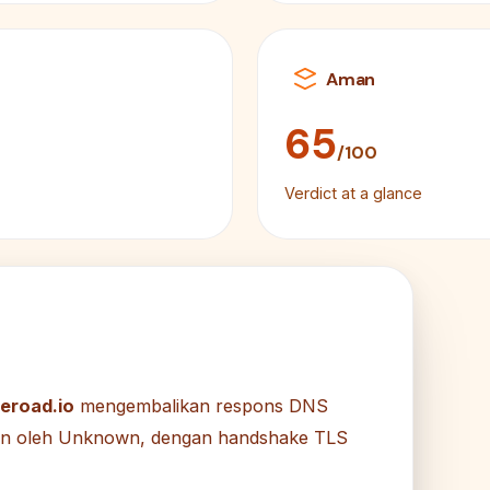
Aman
65
/100
Verdict at a glance
eroad.io
mengembalikan respons DNS
kan oleh Unknown, dengan handshake TLS