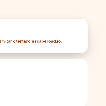
ami tarik tentang
escaperoad.io
.