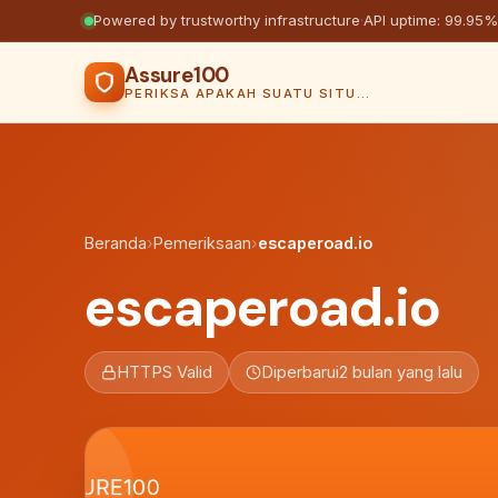
Powered by trustworthy infrastructure
·
API uptime: 99.95%
Assure100
PERIKSA APAKAH SUATU SITUS AMAN
Beranda
›
Pemeriksaan
›
escaperoad.io
escaperoad.io
HTTPS Valid
Diperbarui
2 bulan yang lalu