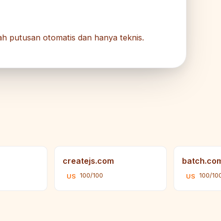
alah putusan otomatis dan hanya teknis.
createjs.com
batch.co
100/100
100/10
US
US