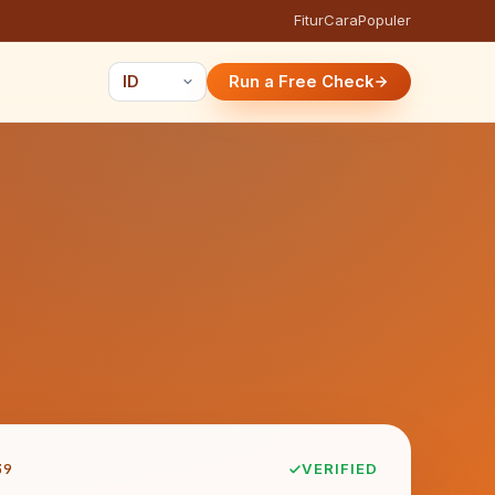
Fitur
Cara
Populer
Run a Free Check
39
VERIFIED