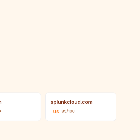
m
splunkcloud.com
0
85/100
US