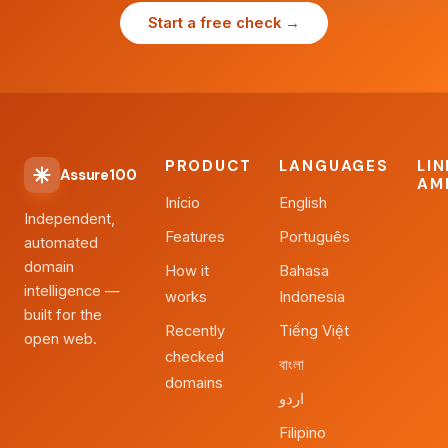
Start a free check →
PRODUCT
LANGUAGES
LI
Assure100
AM
Início
English
Independent,
Features
Português
automated
domain
How it
Bahasa
intelligence —
works
Indonesia
built for the
Recently
Tiếng Việt
open web.
checked
বাংলা
domains
اردو
Filipino