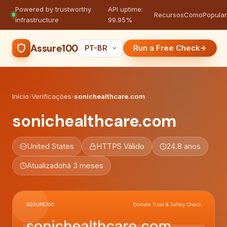
Powered by trustworthy
API uptime:
·
Recursos
Como
Popula
infrastructure
99.95%
Assure100
Run a Free Check
Início
›
Verificações
›
sonichealthcare.com
sonichealthcare.com
United States
HTTPS Válido
24.8 anos
Atualizado
há 3 meses