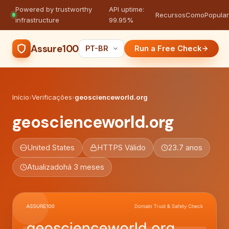
Powered by trustworthy
API uptime:
·
Recursos
Como
Popula
infrastructure
99.95%
Assure100
Run a Free Check
Início
›
Verificações
›
geoscienceworld.org
geoscienceworld.org
United States
HTTPS Válido
23.7 anos
Atualizado
há 3 meses