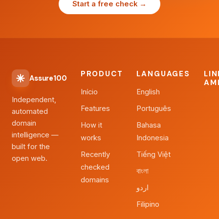
Start a free check →
PRODUCT
LANGUAGES
LI
Assure100
AM
Início
English
Independent,
Features
Português
automated
domain
How it
Bahasa
intelligence —
works
Indonesia
built for the
Recently
Tiếng Việt
open web.
checked
বাংলা
domains
اردو
Filipino