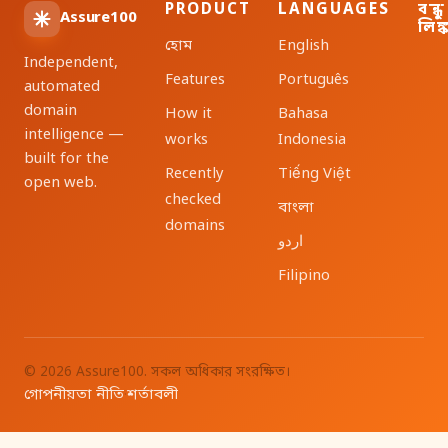
PRODUCT
LANGUAGES
বন্ধু
Assure100
লিঙ্
হোম
English
Independent,
Features
Português
automated
domain
How it
Bahasa
intelligence —
works
Indonesia
built for the
Recently
Tiếng Việt
open web.
checked
বাংলা
domains
اردو
Filipino
© 2026 Assure100. সকল অধিকার সংরক্ষিত।
গোপনীয়তা নীতি
শর্তাবলী
·