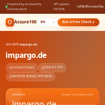
Powered by trustworthy
API uptime:
·
বৈশিষ্ট্য
কীভাবে
জনপ্রিয়
infrastructure
99.95%
Assure100
Run a Free Check
হোম
›
যাচাই
›
impargo.de
impargo.de
United States
বৈধ HTTPS
আপডেট হয়েছে
2 মাস আগে