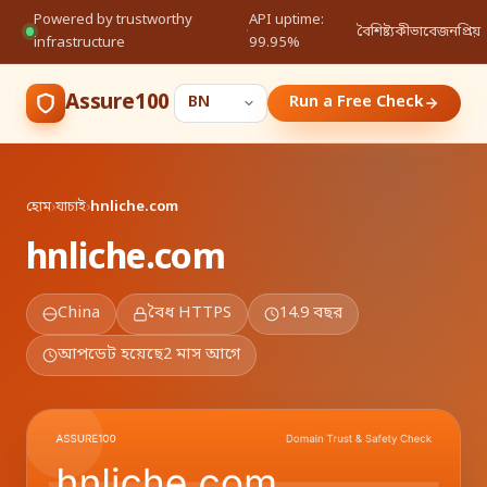
Powered by trustworthy
API uptime:
·
বৈশিষ্ট্য
কীভাবে
জনপ্রিয়
infrastructure
99.95%
Assure100
Run a Free Check
হোম
›
যাচাই
›
hnliche.com
hnliche.com
China
বৈধ HTTPS
14.9 বছর
আপডেট হয়েছে
2 মাস আগে