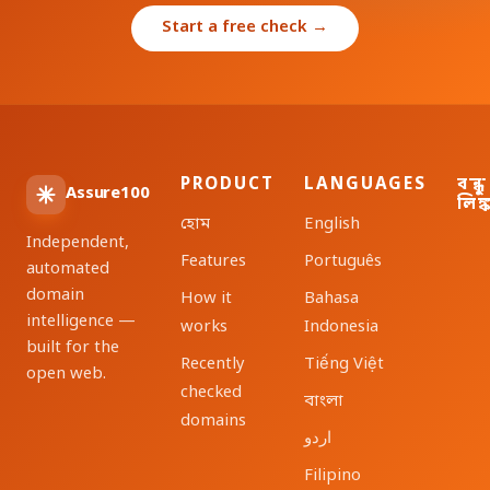
Start a free check →
PRODUCT
LANGUAGES
বন্ধু
Assure100
লিঙ্
হোম
English
Independent,
Features
Português
automated
domain
How it
Bahasa
intelligence —
works
Indonesia
built for the
Recently
Tiếng Việt
open web.
checked
বাংলা
domains
اردو
Filipino