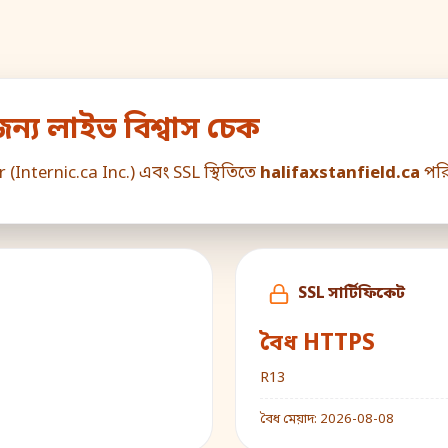
ন্য লাইভ বিশ্বাস চেক
r (Internic.ca Inc.) এবং SSL স্থিতিতে
halifaxstanfield.ca
পরি
SSL সার্টিফিকেট
বৈধ HTTPS
R13
বৈধ মেয়াদ:
2026-08-08