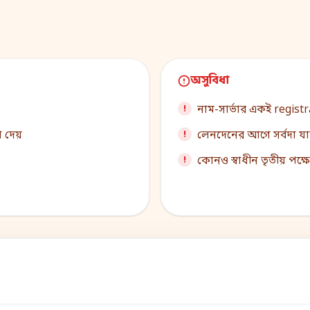
অসুবিধা
নাম-সার্ভার একই registra
া দেয়
লেনদেনের আগে সর্বদা য
কোনও স্বাধীন তৃতীয় পক্