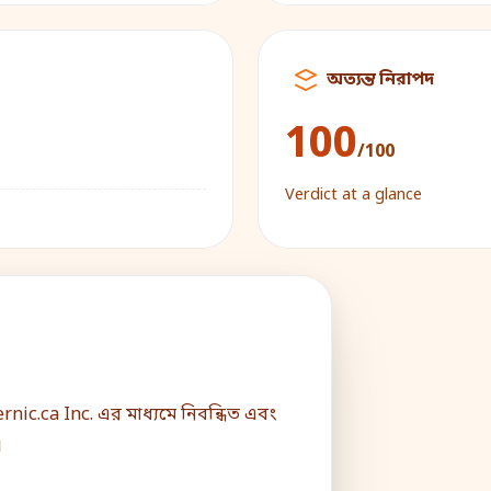
অত্যন্ত নিরাপদ
100
/100
Verdict at a glance
rnic.ca Inc. এর মাধ্যমে নিবন্ধিত এবং
।