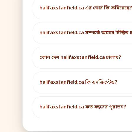
halifaxstanfield.ca এর স্কোর কি কমিয়েছে?
halifaxstanfield.ca সম্পর্কে আমার চিন্তিত 
কোন দেশ halifaxstanfield.ca চালায়?
halifaxstanfield.ca কি এনক্রিপ্টেড?
halifaxstanfield.ca কত বছরের পুরাতন?