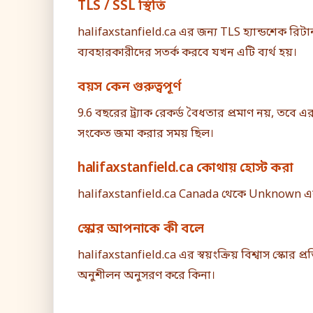
TLS / SSL স্থিতি
halifaxstanfield.ca এর জন্য TLS হ্যান্ডশেক রিটা
ব্যবহারকারীদের সতর্ক করবে যখন এটি ব্যর্থ হয়।
বয়স কেন গুরুত্বপূর্ণ
9.6 বছরের ট্র্যাক রেকর্ড বৈধতার প্রমাণ নয়, তবে এ
সংকেত জমা করার সময় ছিল।
halifaxstanfield.ca কোথায় হোস্ট করা
halifaxstanfield.ca Canada থেকে Unknown এর
স্কোর আপনাকে কী বলে
halifaxstanfield.ca এর স্বয়ংক্রিয় বিশ্বাস স্কো
অনুশীলন অনুসরণ করে কিনা।