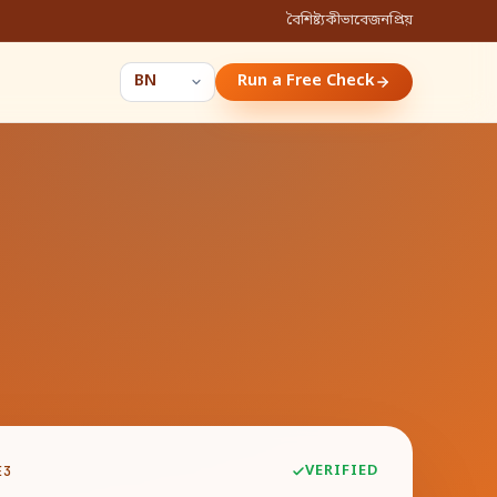
বৈশিষ্ট্য
কীভাবে
জনপ্রিয়
Run a Free Check
E3
VERIFIED